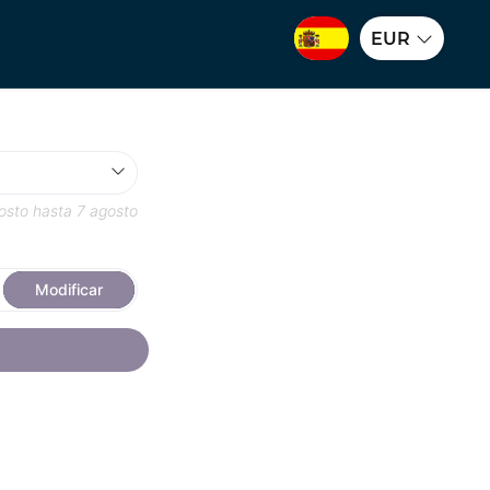
EUR
osto
hasta
7 agosto
Modificar