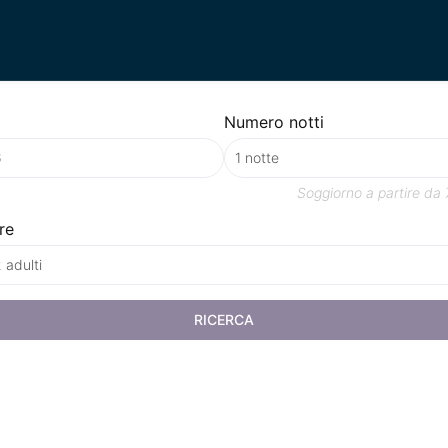
Numero notti
Soggiorno a partire da
re
 adulti