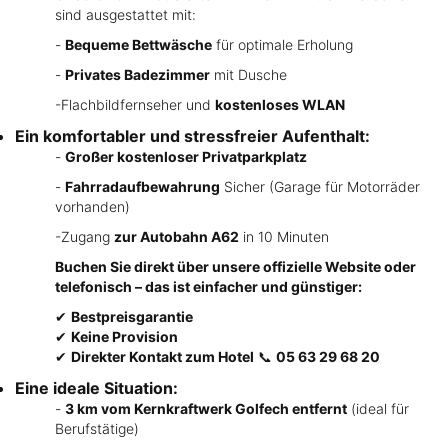
sind ausgestattet mit:
-
Bequeme Bettwäsche
für optimale Erholung
-
Privates Badezimmer
mit Dusche
-Flachbildfernseher und
kostenloses WLAN
Ein komfortabler und stressfreier Aufenthalt:
-
Großer kostenloser Privatparkplatz
-
Fahrradaufbewahrung
Sicher (Garage für Motorräder
vorhanden)
-Zugang
zur Autobahn A62
in 10 Minuten
Buchen Sie direkt über unsere offizielle Website oder
telefonisch – das ist einfacher und günstiger:
✔
Bestpreisgarantie
✔
Keine Provision
✔
Direkter Kontakt zum Hotel
📞
05 63 29 68 20
Eine ideale Situation:
-
3 km vom Kernkraftwerk Golfech entfernt
(ideal für
Berufstätige)