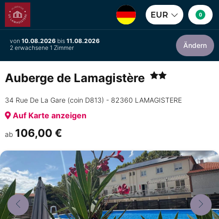
EUR
0
von
10.08.2026
bis
11.08.2026
Ändern
2 erwachsene 1 Zimmer
Auberge de Lamagistère
34 Rue De La Gare (coin D813) - 82360 LAMAGISTERE
Auf Karte anzeigen
106,00 €
ab