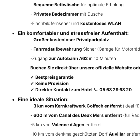
-
Bequeme Bettwäsche
für optimale Erholung
-
Privates Badezimmer
mit Dusche
-Flachbildfernseher und
kostenloses WLAN
Ein komfortabler und stressfreier Aufenthalt:
-
Großer kostenloser Privatparkplatz
-
Fahrradaufbewahrung
Sicher (Garage für Motorrä
-Zugang
zur Autobahn A62
in 10 Minuten
Buchen Sie direkt über unsere offizielle Website ode
✔
Bestpreisgarantie
✔
Keine Provision
✔
Direkter Kontakt zum Hotel
📞
05 63 29 68 20
Eine ideale Situation:
-
3 km vom Kernkraftwerk Golfech entfernt
(ideal fü
-
600 m vom Canal des Deux Mers entfernt
(für Rad
-5 km von
Valence d'Agen
entfernt
-10 km vom denkmalgeschützten Dorf
Auvillar
entfer