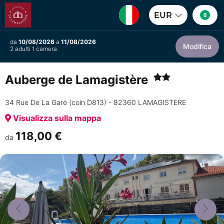
EUR
0
da
10/08/2026
a
11/08/2026
Modifica
2 adulti 1 camera
Auberge de Lamagistère
34 Rue De La Gare (coin D813) - 82360 LAMAGISTERE
Visualizza sulla mappa
118,00 €
da