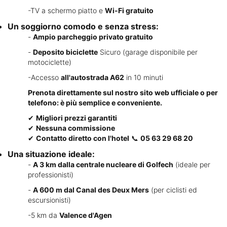
-TV a schermo piatto e
Wi-Fi gratuito
Un soggiorno comodo e senza stress:
-
Ampio parcheggio privato gratuito
-
Deposito biciclette
Sicuro (garage disponibile per
motociclette)
-Accesso
all'autostrada A62
in 10 minuti
Prenota direttamente sul nostro sito web ufficiale o per
telefono: è più semplice e conveniente.
✔
Migliori prezzi garantiti
✔
Nessuna commissione
✔
Contatto diretto con l'hotel
📞
05 63 29 68 20
Una situazione ideale:
-
A 3 km dalla centrale nucleare di Golfech
(ideale per
professionisti)
-
A 600 m dal Canal des Deux Mers
(per ciclisti ed
escursionisti)
-5 km da
Valence d'Agen