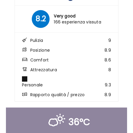
Very good
8.2
166 esperienza vissuta
Pulizia
9
Posizione
8.9
Comfort
8.6
Attrezzatura
8
Personale
9.3
Rapporto qualità / prezzo
8.9
36°C