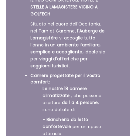
IL TUO CONFORTEVOLE HOTEL 2
STELLE A LAMAGISTERE VICINO A
GOLFECH
Situato nel cuore dell'Occitania,
nel Tarn et Garonne,
l'Auberge de
Lamagistère
vi accoglie tutto
l'anno in un
ambiente familiare,
semplice e accogliente,
ideale sia
per
viaggi d'affari
che
per
soggiorni turistici
.
Camere progettate per il vostro
comfort:
Le nostre
18 camere
climatizzate
, che possono
ospitare
da 1 a 4 persone,
sono dotate di:
-
Biancheria da letto
confortevole
per un riposo
ottimale