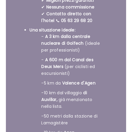
✔
Migliori prezzi garantiti
✔
Nessuna commissione
✔
Contatto diretto con
l'hotel
📞
05 63 29 68 20
Una situazione ideale:
-
A 3 km dalla centrale
nucleare di Golfech
(ideale
per professionisti)
-
A 600 m dal Canal des
Deux Mers
(per ciclisti ed
escursionisti)
-5 km da
Valence d'Agen
-10 km dal villaggio
di
Auvillar,
già menzionato
nella lista.
-50 metri dalla stazione di
Lamagistère